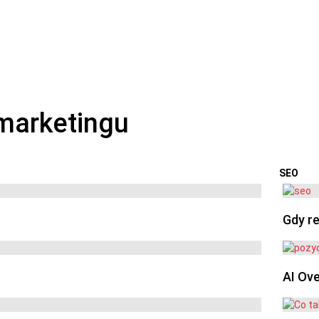
SEO
OSTA
Gdy re
AI Ov