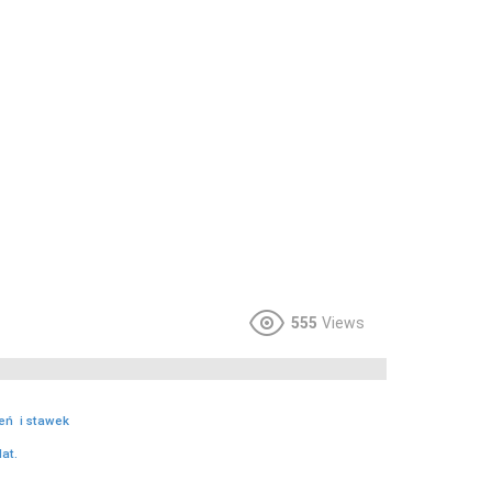
555
Views
eń i stawek
at.