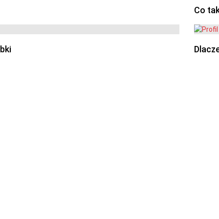
Co ta
bki
Dlacze