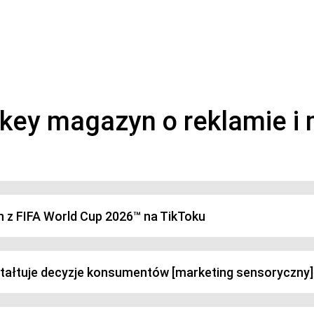
magazyn o marketingu, reklamie i kreatywności
h z FIFA World Cup 2026™ na TikToku
ztałtuje decyzje konsumentów [marketing sensoryczny]