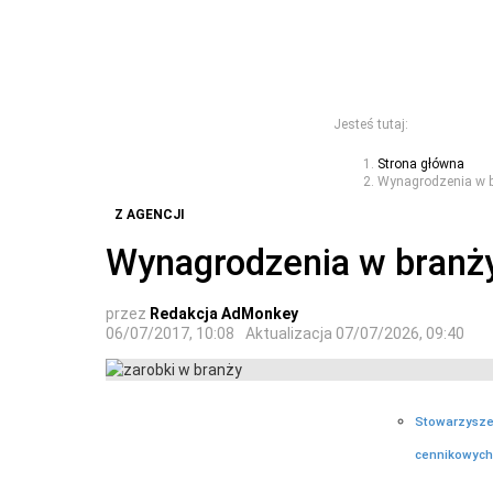
Jesteś tutaj:
Strona główna
Wynagrodzenia w b
Z AGENCJI
Wynagrodzenia w branż
przez
Redakcja AdMonkey
06/07/2017, 10:08
Aktualizacja
07/07/2026, 09:40
Stowarzysze
cennikowych 