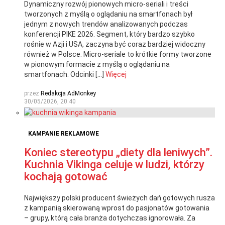
Dynamiczny rozwój pionowych micro-seriali i treści
tworzonych z myślą o oglądaniu na smartfonach był
jednym z nowych trendów analizowanych podczas
konferencji PIKE 2026. Segment, który bardzo szybko
rośnie w Azji i USA, zaczyna być coraz bardziej widoczny
również w Polsce. Micro-seriale to krótkie formy tworzone
w pionowym formacie z myślą o oglądaniu na
smartfonach. Odcinki […]
Więcej
przez
Redakcja AdMonkey
30/05/2026, 20:40
KAMPANIE REKLAMOWE
Koniec stereotypu „diety dla leniwych”.
Kuchnia Vikinga celuje w ludzi, którzy
kochają gotować
Największy polski producent świeżych dań gotowych rusza
z kampanią skierowaną wprost do pasjonatów gotowania
– grupy, którą cała branża dotychczas ignorowała. Za