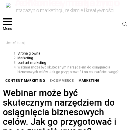
magazyn o marketingu, reklamie i kreatywności
S
Menu
Jesteś tutaj:
Strona główna
Marketing
content marketing
Webinar może być skutecznym narzędziem do osiągnięcia
biznesowych celów. Jak go przygotować i na co zwrócić uwagę?
CONTENT MARKETING
E-COMMERCE
MARKETING
Webinar może być
skutecznym narzędziem do
osiągnięcia biznesowych
celów. Jak go przygotować i