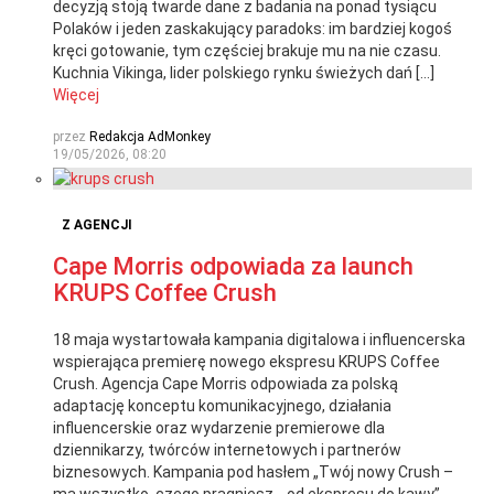
decyzją stoją twarde dane z badania na ponad tysiącu
Polaków i jeden zaskakujący paradoks: im bardziej kogoś
kręci gotowanie, tym częściej brakuje mu na nie czasu.
Kuchnia Vikinga, lider polskiego rynku świeżych dań […]
Więcej
przez
Redakcja AdMonkey
19/05/2026, 08:20
Z AGENCJI
Cape Morris odpowiada za launch
KRUPS Coffee Crush
18 maja wystartowała kampania digitalowa i influencerska
wspierająca premierę nowego ekspresu KRUPS Coffee
Crush. Agencja Cape Morris odpowiada za polską
adaptację konceptu komunikacyjnego, działania
influencerskie oraz wydarzenie premierowe dla
dziennikarzy, twórców internetowych i partnerów
biznesowych. Kampania pod hasłem „Twój nowy Crush –