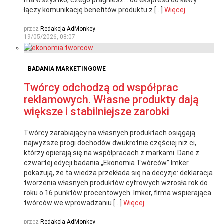
ma wszystko, czego pragniesz… od ekspresu do kawy”
łączy komunikację benefitów produktu z […]
Więcej
przez
Redakcja AdMonkey
19/05/2026, 08:07
BADANIA MARKETINGOWE
Twórcy odchodzą od współprac
reklamowych. Własne produkty dają
większe i stabilniejsze zarobki
Twórcy zarabiający na własnych produktach osiągają
najwyższe progi dochodów dwukrotnie częściej niż ci,
którzy opierają się na współpracach z markami. Dane z
czwartej edycji badania „Ekonomia Twórców” Imker
pokazują, że ta wiedza przekłada się na decyzje: deklaracja
tworzenia własnych produktów cyfrowych wzrosła rok do
roku o 16 punktów procentowych. Imker, firma wspierająca
twórców we wprowadzaniu […]
Więcej
przez
Redakcja AdMonkey