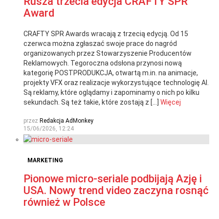
Rusza trzecia edycja CRAFTY SPR
Award
CRAFTY SPR Awards wracają z trzecią edycją. Od 15
czerwca można zgłaszać swoje prace do nagród
organizowanych przez Stowarzyszenie Producentów
Reklamowych. Tegoroczna odsłona przynosi nową
kategorię POSTPRODUKCJA, otwartą m.in. na animacje,
projekty VFX oraz realizacje wykorzystujące technologię AI.
Są reklamy, które oglądamy i zapominamy o nich po kilku
sekundach. Są też takie, które zostają z […]
Więcej
przez
Redakcja AdMonkey
15/06/2026, 12:24
MARKETING
Pionowe micro-seriale podbijają Azję i
USA. Nowy trend video zaczyna rosnąć
również w Polsce