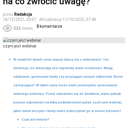
na co zwrócić uwagę?
przez
Redakcja
18/12/2021, 20:07
Aktualizacja
11/10/2025, 07:48
3
komentarze
522
Views
czym jest webinar
W ostatnich latach coraz więcej słyszy się o webinarach. I nic
dziwnego, bo stwarzają one naprawdę wiele możliwości. Mogą
edukować, generować leady czy przyciągać nowych odbiorców. Brzmi
zachęcająco? W takim razie może warto przemyśleć opracowanie
własnego webinaru. Przed zabraniem się do działania, warto jednak
poznać odpowiedzi na kilka podstawowych pytań: czym jest webinar,
jakie niesie korzyści i kiedy warto wykorzystać go w swoim biznesie?
Czym jest webinar?