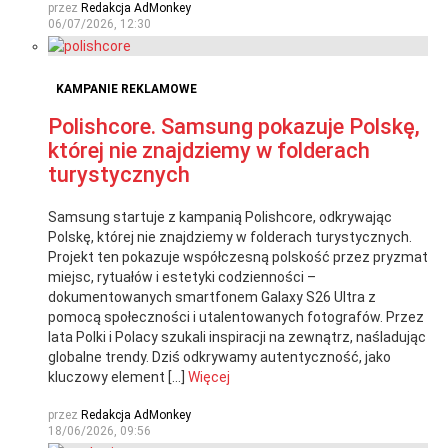
przez
Redakcja AdMonkey
06/07/2026, 12:30
KAMPANIE REKLAMOWE
Polishcore. Samsung pokazuje Polskę,
której nie znajdziemy w folderach
turystycznych
Samsung startuje z kampanią Polishcore, odkrywając
Polskę, której nie znajdziemy w folderach turystycznych.
Projekt ten pokazuje współczesną polskość przez pryzmat
miejsc, rytuałów i estetyki codzienności –
dokumentowanych smartfonem Galaxy S26 Ultra z
pomocą społeczności i utalentowanych fotografów. Przez
lata Polki i Polacy szukali inspiracji na zewnątrz, naśladując
globalne trendy. Dziś odkrywamy autentyczność, jako
kluczowy element […]
Więcej
przez
Redakcja AdMonkey
18/06/2026, 09:56