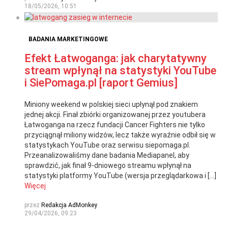
18/05/2026, 10:51
BADANIA MARKETINGOWE
Efekt Łatwoganga: jak charytatywny
stream wpłynął na statystyki YouTube
i SiePomaga.pl [raport Gemius]
Miniony weekend w polskiej sieci upłynął pod znakiem
jednej akcji. Finał zbiórki organizowanej przez youtubera
Łatwoganga na rzecz fundacji Cancer Fighters nie tylko
przyciągnął miliony widzów, lecz także wyraźnie odbił się w
statystykach YouTube oraz serwisu siepomaga.pl.
Przeanalizowaliśmy dane badania Mediapanel, aby
sprawdzić, jak finał 9-dniowego streamu wpłynął na
statystyki platformy YouTube (wersja przeglądarkowa i […]
Więcej
przez
Redakcja AdMonkey
29/04/2026, 09:23